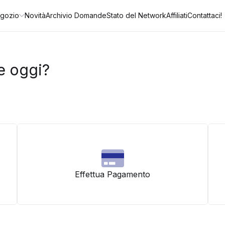
gozio
Novità
Archivio Domande
Stato del Network
Affiliati
Contattaci!
e oggi?
Effettua Pagamento