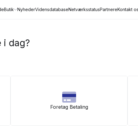
de
Butik
Nyheder
Vidensdatabase
Netværksstatus
Partnere
Kontakt o
 i dag?
Foretag Betaling