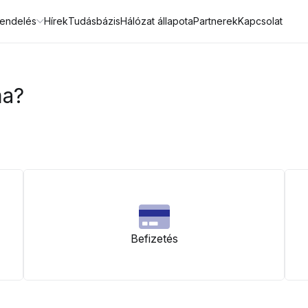
endelés
Hírek
Tudásbázis
Hálózat állapota
Partnerek
Kapcsolat
ma?
Befizetés