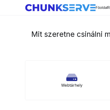
Főoldal
R
Mit szeretne csinálni 
Webtárhely