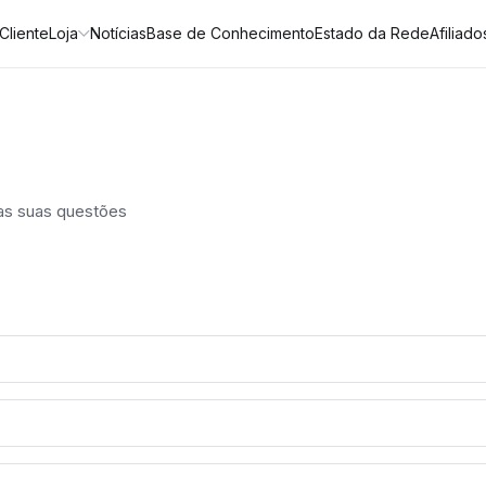
Cliente
Loja
Notícias
Base de Conhecimento
Estado da Rede
Afiliado
as suas questões