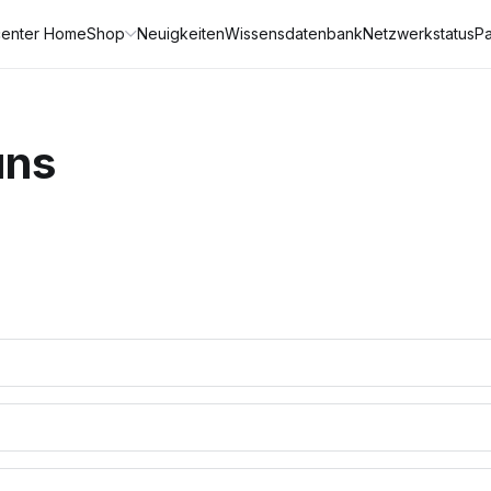
enter Home
Shop
Neuigkeiten
Wissensdatenbank
Netzwerkstatus
Pa
uns