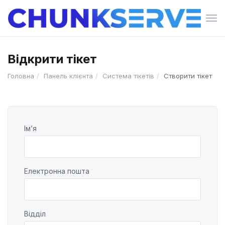
Пер
нав
Відкрити тікет
Головна
Панель клієнта
Система тікетів
Створити тікет
Ім’я
Електронна пошта
Відділ