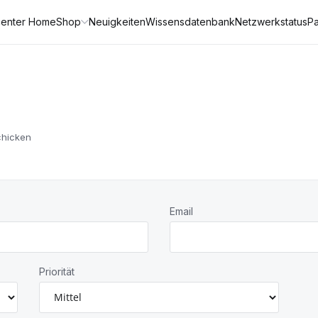
enter Home
Shop
Neuigkeiten
Wissensdatenbank
Netzwerkstatus
Pa
chicken
Email
Priorität