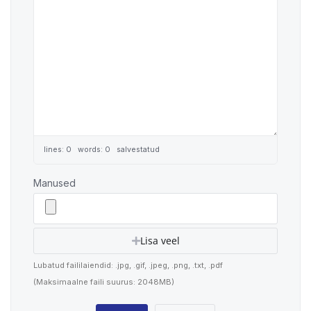
lines: 0 words: 0
salvestatud
Manused
Lisa veel
Lubatud faililaiendid: .jpg, .gif, .jpeg, .png, .txt, .pdf
(Maksimaalne faili suurus: 2048MB)