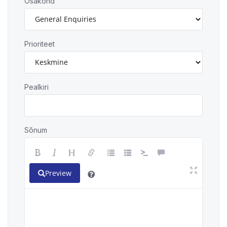
Osakond
Prioriteet
Pealkiri
Sõnum
Preview