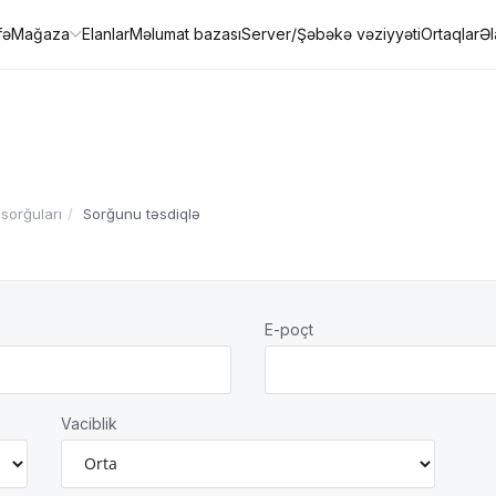
fə
Mağaza
Elanlar
Məlumat bazası
Server/Şəbəkə vəziyyəti
Ortaqlar
Ə
sorğuları
Sorğunu təsdiqlə
E-poçt
Vaciblik