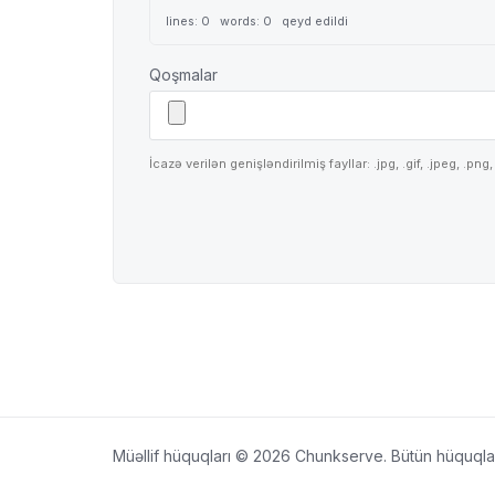
lines: 0 words: 0
qeyd edildi
Qoşmalar
İcazə verilən genişləndirilmiş fayllar: .jpg, .gif, .jpeg, .
Müəllif hüquqları © 2026 Chunkserve. Bütün hüquqla