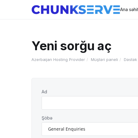
Ana səhi
Yeni sorğu aç
Azerbaijan Hosting Provider
Müştəri paneli
Dəstək 
Ad
Şöbə