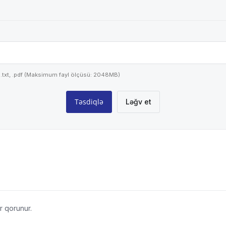
png, .txt, .pdf (Maksimum fayl ölçüsü: 2048MB)
Ləğv et
r qorunur.