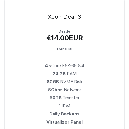
Xeon Deal 3
Desde
€14.00EUR
Mensual
4
vCore E5-2690v4
24 GB
RAM
80GB
NVME Disk
5Gbps
Network
50TB
Transfer
1
IPv4
Daily Backups
Virtualizor Panel