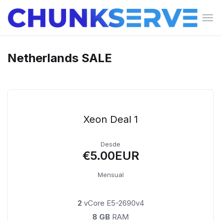
Alte
Nav
Netherlands SALE
Xeon Deal 1
Desde
€5.00EUR
Mensual
2
vCore E5-2690v4
8 GB
RAM