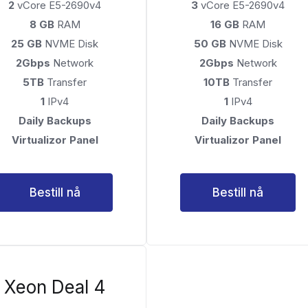
2
vCore E5-2690v4
3
vCore E5-2690v4
8 GB
RAM
16 GB
RAM
25 GB
NVME Disk
50 GB
NVME Disk
2Gbps
Network
2Gbps
Network
5TB
Transfer
10TB
Transfer
1
IPv4
1
IPv4
Daily Backups
Daily Backups
Virtualizor Panel
Virtualizor Panel
Bestill nå
Bestill nå
Xeon Deal 4