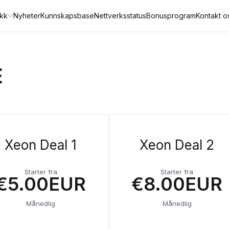
ikk
Nyheter
Kunnskapsbase
Nettverksstatus
Bonusprogram
Kontakt o
E
Xeon Deal 1
Xeon Deal 2
Starter fra
Starter fra
€5.00EUR
€8.00EUR
Månedlig
Månedlig