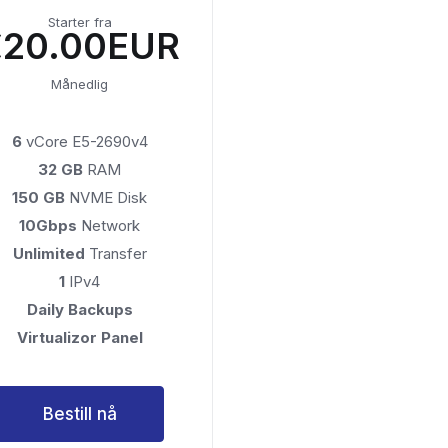
Starter fra
€20.00EUR
Månedlig
6
vCore E5-2690v4
32 GB
RAM
150 GB
NVME Disk
10Gbps
Network
Unlimited
Transfer
1
IPv4
Daily Backups
Virtualizor Panel
Bestill nå