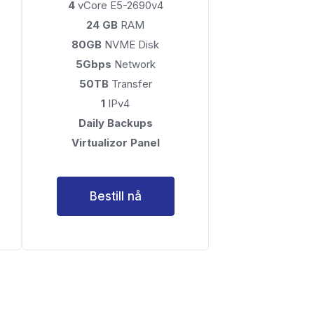
4
vCore E5-2690v4
24 GB
RAM
80GB
NVME Disk
5Gbps
Network
50TB
Transfer
1
IPv4
Daily Backups
Virtualizor Panel
Bestill nå