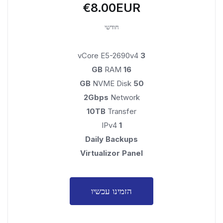
€8.00EUR
חודשי
vCore E5-2690v4
3
RAM
16 GB
NVME Disk
50 GB
2Gbps
Network
10TB
Transfer
IPv4
1
Daily Backups
Virtualizor Panel
הזמינו עכשיו