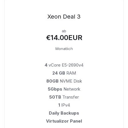
Xeon Deal 3
ab
€14.00EUR
Monatlich
4
vCore E5-2690v4
24 GB
RAM
80GB
NVME Disk
5Gbps
Network
50TB
Transfer
1
IPv4
Daily Backups
Virtualizor Panel