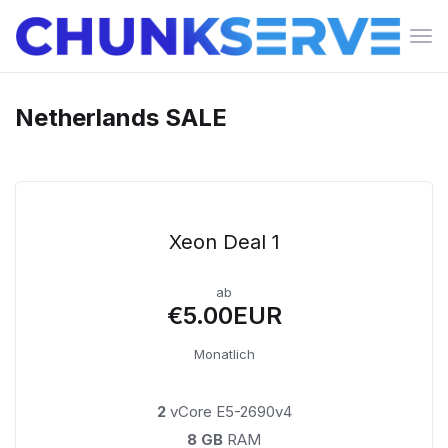
Nav
ein
Netherlands SALE
Xeon Deal 1
ab
€5.00EUR
Monatlich
2
vCore E5-2690v4
8 GB
RAM