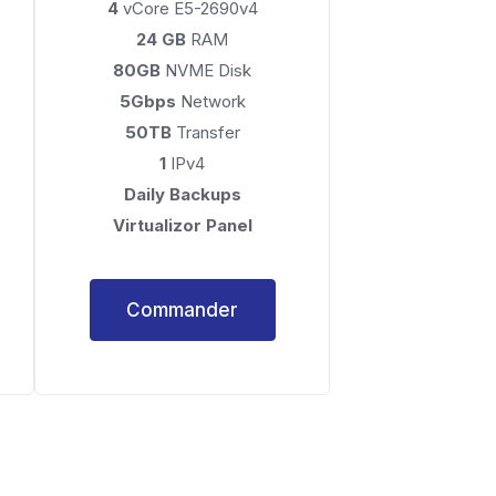
4
vCore E5-2690v4
24 GB
RAM
80GB
NVME Disk
5Gbps
Network
50TB
Transfer
1
IPv4
Daily Backups
Virtualizor Panel
Commander