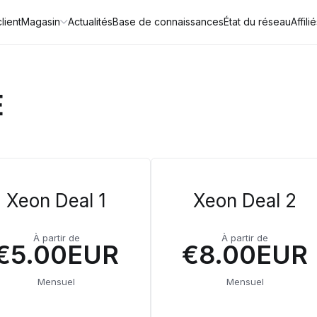
lient
Magasin
Actualités
Base de connaissances
État du réseau
Affili
E
Xeon Deal 1
Xeon Deal 2
À partir de
À partir de
€5.00EUR
€8.00EUR
Mensuel
Mensuel