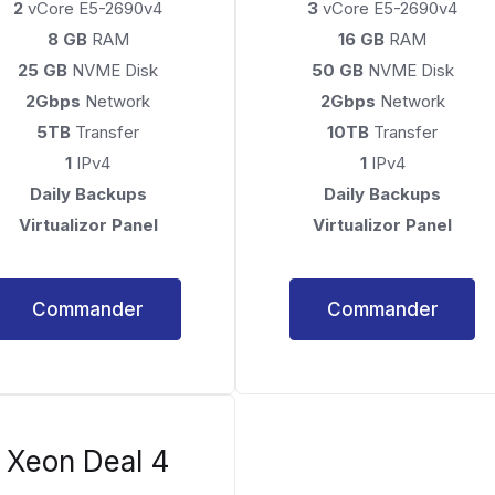
2
vCore E5-2690v4
3
vCore E5-2690v4
8 GB
RAM
16 GB
RAM
25 GB
NVME Disk
50 GB
NVME Disk
2Gbps
Network
2Gbps
Network
5TB
Transfer
10TB
Transfer
1
IPv4
1
IPv4
Daily Backups
Daily Backups
Virtualizor Panel
Virtualizor Panel
Commander
Commander
Xeon Deal 4