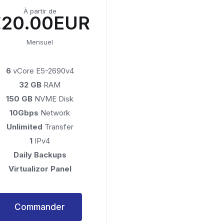
À partir de
€20.00EUR
Mensuel
6
vCore E5-2690v4
32 GB
RAM
150 GB
NVME Disk
10Gbps
Network
Unlimited
Transfer
1
IPv4
Daily Backups
Virtualizor Panel
Commander