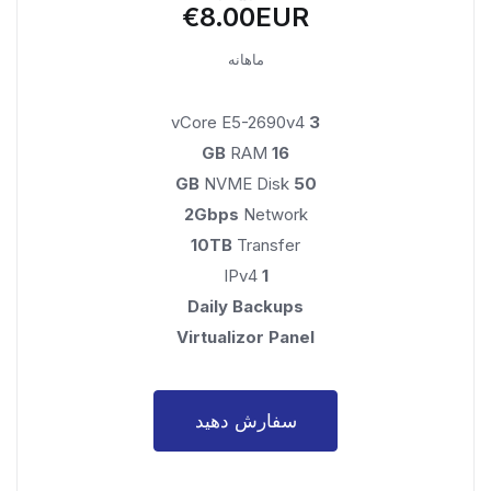
€8.00EUR
ماهانه
vCore E5-2690v4
3
RAM
16 GB
NVME Disk
50 GB
2Gbps
Network
10TB
Transfer
IPv4
1
Daily Backups
Virtualizor Panel
سفارش دهید