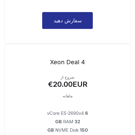
سفارش دهید
Xeon Deal 4
شروع از
€20.00EUR
ماهانه
vCore E5-2690v4
6
RAM
32 GB
NVME Disk
150 GB