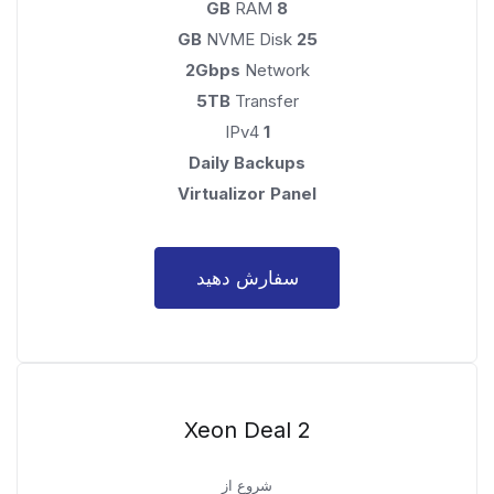
RAM
8 GB
NVME Disk
25 GB
2Gbps
Network
5TB
Transfer
IPv4
1
Daily Backups
Virtualizor Panel
سفارش دهید
Xeon Deal 2
شروع از