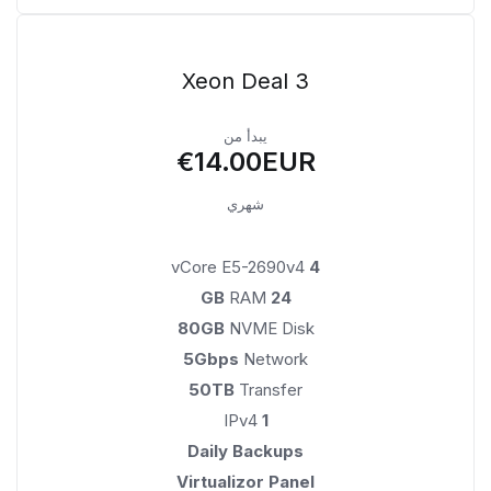
Xeon Deal 3
يبدأ من
€14.00EUR
شهري
vCore E5-2690v4
4
RAM
24 GB
80GB
NVME Disk
5Gbps
Network
50TB
Transfer
IPv4
1
Daily Backups
Virtualizor Panel