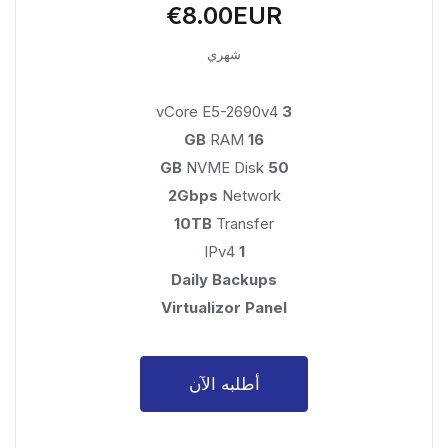
€8.00EUR
شهري
vCore E5-2690v4
3
RAM
16 GB
NVME Disk
50 GB
2Gbps
Network
10TB
Transfer
IPv4
1
Daily Backups
Virtualizor Panel
أطلبه الآن