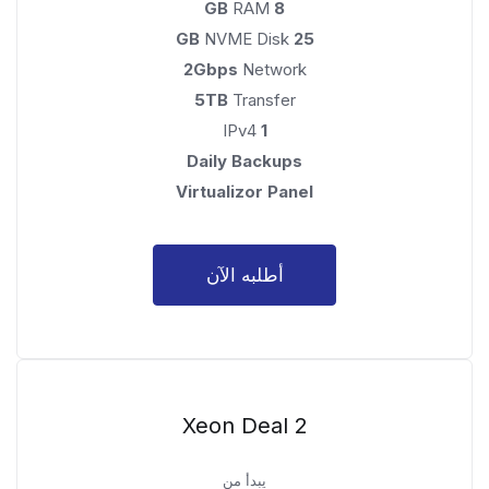
RAM
8 GB
NVME Disk
25 GB
2Gbps
Network
5TB
Transfer
IPv4
1
Daily Backups
Virtualizor Panel
أطلبه الآن
Xeon Deal 2
يبدأ من