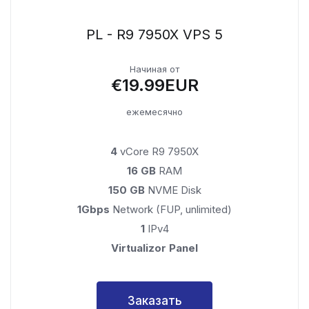
PL - R9 7950X VPS 5
Начиная от
€19.99EUR
ежемесячно
4
vCore R9 7950X
16 GB
RAM
150 GB
NVME Disk
1Gbps
Network (FUP, unlimited)
1
IPv4
Virtualizor Panel
Заказать