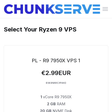
Пер
нав
Select Your Ryzen 9 VPS
PL - R9 7950X VPS 1
€2.99EUR
ежемесячно
1
vCore R9 7950X
2 GB
RAM
20 GB
NVME Disk