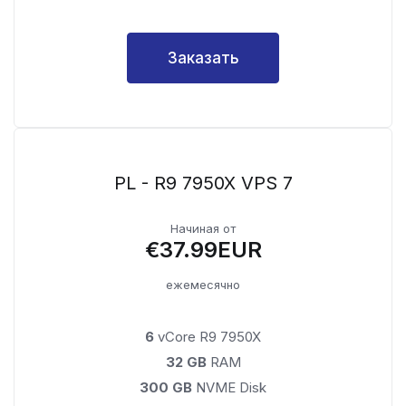
Заказать
PL - R9 7950X VPS 7
Начиная от
€37.99EUR
ежемесячно
6
vCore R9 7950X
32 GB
RAM
300 GB
NVME Disk