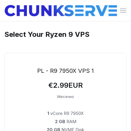
Вкл
ја
нав
Select Your Ryzen 9 VPS
PL - R9 7950X VPS 1
€2.99EUR
Месечно
1
vCore R9 7950X
2 GB
RAM
20 GB
NVME Disk