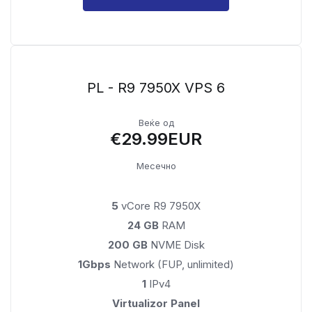
PL - R9 7950X VPS 6
Веќе од
€29.99EUR
Месечно
5
vCore R9 7950X
24 GB
RAM
200 GB
NVME Disk
1Gbps
Network (FUP, unlimited)
1
IPv4
Virtualizor Panel