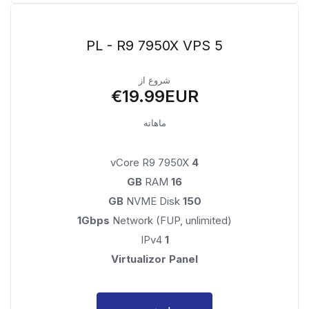
PL - R9 7950X VPS 5
شروع از
€19.99EUR
ماهانه
vCore R9 7950X
4
RAM
16 GB
NVME Disk
150 GB
1Gbps
Network (FUP, unlimited)
IPv4
1
Virtualizor Panel