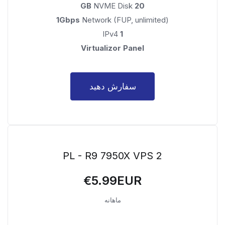
NVME Disk
20 GB
1Gbps
Network (FUP, unlimited)
IPv4
1
Virtualizor Panel
سفارش دهید
PL - R9 7950X VPS 2
€5.99EUR
ماهانه