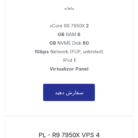
ماهانه
vCore R9 7950X
2
RAM
6 GB
NVME Disk
80 GB
1Gbps
Network (FUP, unlimited)
IPv4
1
Virtualizor Panel
سفارش دهید
PL - R9 7950X VPS 4