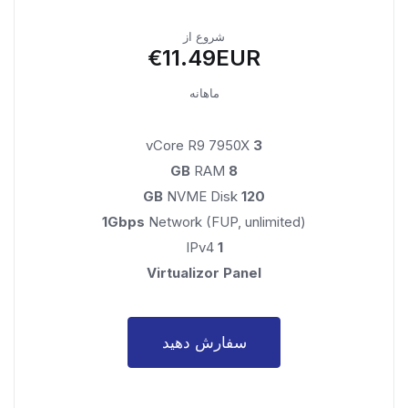
شروع از
€11.49EUR
ماهانه
vCore R9 7950X
3
RAM
8 GB
NVME Disk
120 GB
1Gbps
Network (FUP, unlimited)
IPv4
1
Virtualizor Panel
سفارش دهید