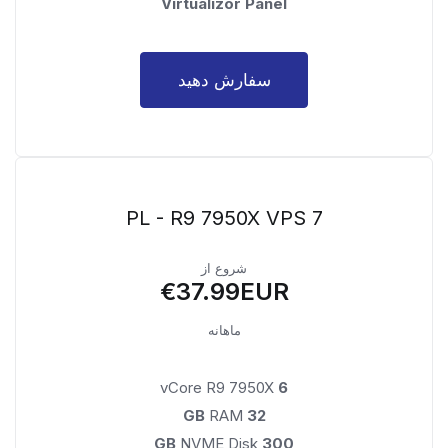
Virtualizor Panel
سفارش دهید
PL - R9 7950X VPS 7
شروع از
€37.99EUR
ماهانه
vCore R9 7950X
6
RAM
32 GB
NVME Disk
300 GB