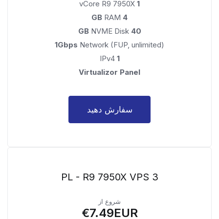
vCore R9 7950X
1
RAM
4 GB
NVME Disk
40 GB
1Gbps
Network (FUP, unlimited)
IPv4
1
Virtualizor Panel
سفارش دهید
PL - R9 7950X VPS 3
شروع از
€7.49EUR