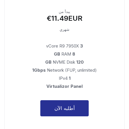
يبدأ من
€11.49EUR
شهري
vCore R9 7950X
3
RAM
8 GB
NVME Disk
120 GB
1Gbps
Network (FUP, unlimited)
IPv4
1
Virtualizor Panel
أطلبه الآن