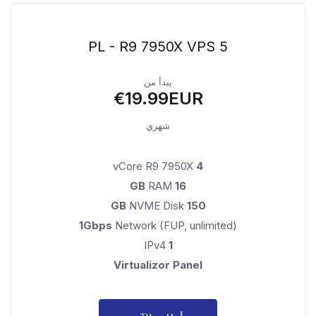
PL - R9 7950X VPS 5
يبدأ من
€19.99EUR
شهري
vCore R9 7950X
4
RAM
16 GB
NVME Disk
150 GB
1Gbps
Network (FUP, unlimited)
IPv4
1
Virtualizor Panel