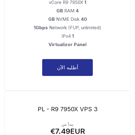
vCore R9 7950X
1
RAM
4 GB
NVME Disk
40 GB
1Gbps
Network (FUP, unlimited)
IPv4
1
Virtualizor Panel
أطلبه الآن
PL - R9 7950X VPS 3
يبدأ من
€7.49EUR