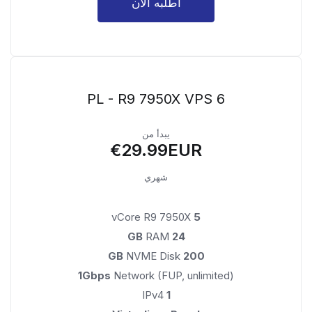
أطلبه الآن
PL - R9 7950X VPS 6
يبدأ من
€29.99EUR
شهري
vCore R9 7950X
5
RAM
24 GB
NVME Disk
200 GB
1Gbps
Network (FUP, unlimited)
IPv4
1