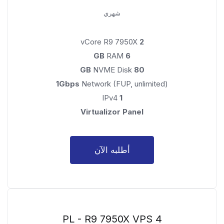
شهري
vCore R9 7950X
2
RAM
6 GB
NVME Disk
80 GB
1Gbps
Network (FUP, unlimited)
IPv4
1
Virtualizor Panel
أطلبه الآن
PL - R9 7950X VPS 4