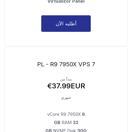
Virtualizor Panel
أطلبه الآن
PL - R9 7950X VPS 7
يبدأ من
€37.99EUR
شهري
vCore R9 7950X
6
RAM
32 GB
NVME Disk
300 GB