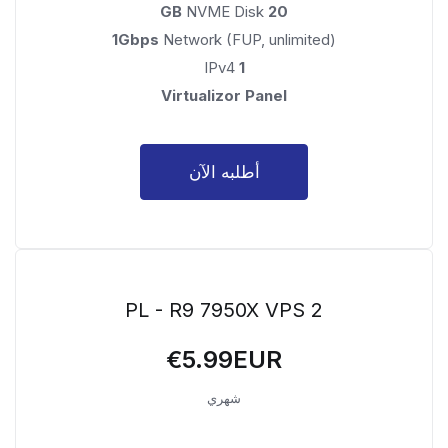
NVME Disk
20 GB
1Gbps
Network (FUP, unlimited)
IPv4
1
Virtualizor Panel
أطلبه الآن
PL - R9 7950X VPS 2
€5.99EUR
شهري