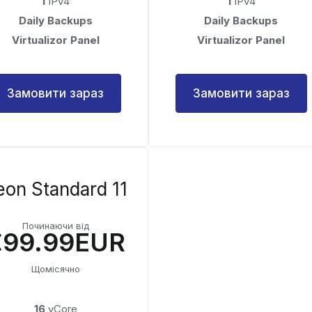
1
IPv4
1
IPv4
Daily Backups
Daily Backups
Virtualizor Panel
Virtualizor Panel
Замовити зараз
Замовити зараз
eon Standard 11
Починаючи від
€99.99EUR
Щомісячно
16
vCore