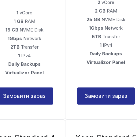
2
vCore
2 GB
RAM
1
vCore
25 GB
NVME Disk
1 GB
RAM
1Gbps
Network
15 GB
NVME Disk
5TB
Transfer
1Gbps
Network
1
IPv4
2TB
Transfer
Daily Backups
1
IPv4
Virtualizor Panel
Daily Backups
Virtualizor Panel
Замовити зараз
Замовити зараз