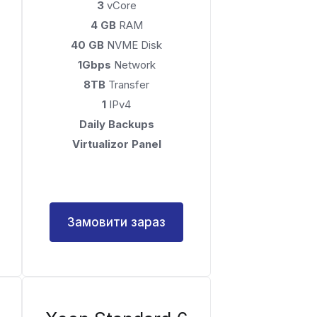
3
vCore
4 GB
RAM
40 GB
NVME Disk
1Gbps
Network
8TB
Transfer
1
IPv4
Daily Backups
Virtualizor Panel
Замовити зараз