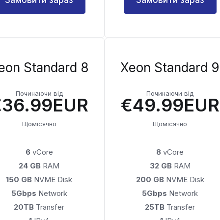
eon Standard 8
Xeon Standard 9
Починаючи від
Починаючи від
€36.99EUR
€49.99EUR
Щомісячно
Щомісячно
6
vCore
8
vCore
24 GB
RAM
32 GB
RAM
150 GB
NVME Disk
200 GB
NVME Disk
5Gbps
Network
5Gbps
Network
20TB
Transfer
25TB
Transfer