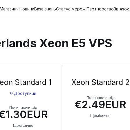
Магазин
Новини
База знань
Статус мережі
Партнерство
Зв'язок
erlands Xeon E5 VPS
eon Standard 1
Xeon Standard 2
0 Доступний
Починаючи від
€2.49EUR
Починаючи від
€1.30EUR
Щомісячно
Щомісячно