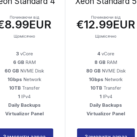
eon Standard 4
Xeon Standard 5
Починаючи від
Починаючи від
€8.99EUR
€12.99EUR
Щомісячно
Щомісячно
3
vCore
4
vCore
6 GB
RAM
8 GB
RAM
60 GB
NVME Disk
80 GB
NVME Disk
1Gbps
Network
1Gbps
Network
10TB
Transfer
10TB
Transfer
1
IPv4
1
IPv4
Daily Backups
Daily Backups
Virtualizor Panel
Virtualizor Panel
Замовити зараз
Замовити зараз