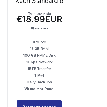
Xeon Standard 6
Починаючи від
€18.99EUR
Щомісячно
4
vCore
12 GB
RAM
100 GB
NVME Disk
1Gbps
Network
15TB
Transfer
1
IPv4
Daily Backups
Virtualizor Panel
Замовити зараз