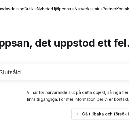
undavdelning
Butik
Nyheter
Hjälpcentral
Nätverksstatus
Partner
Kontak
psan, det uppstod ett fel.
Slutsåld
Vi har för närvarande slut på detta objekt, så inga fle
finns tillgängliga. För mer information ber vi er kontakt
Gå tillbaka och försök 