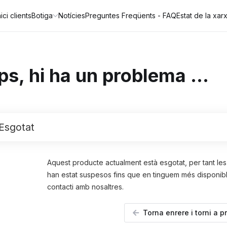
ici clients
Botiga
Notícies
Preguntes Freqüents - FAQ
Estat de la xar
s, hi ha un problema ...
Esgotat
Aquest producte actualment està esgotat, per tant le
han estat suspesos fins que en tinguem més disponibl
contacti amb nosaltres.
Torna enrere i torni a p