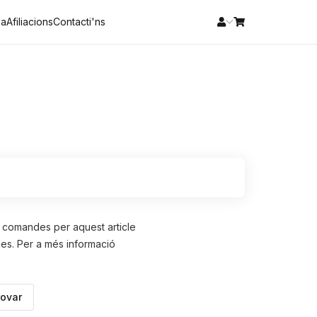
xa
Afiliacions
Contacti'ns
s comandes per aquest article
es. Per a més informació
rovar