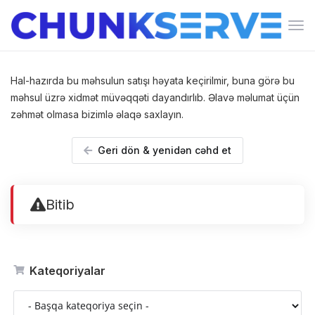
Nav
keçi
Hal-hazırda bu məhsulun satışı həyata keçirilmir, buna görə bu
məhsul üzrə xidmət müvəqqəti dayandırlıb. Əlavə məlumat üçün
zəhmət olmasa bizimlə əlaqə saxlayın.
Geri dön & yenidən cəhd et
Bitib
Kateqoriyalar