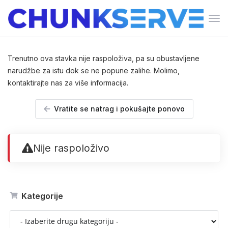
Pre
navi
Trenutno ova stavka nije raspoloživa, pa su obustavljene
narudžbe za istu dok se ne popune zalihe. Molimo,
kontaktirajte nas za više informacija.
Vratite se natrag i pokušajte ponovo
Nije raspoloživo
Kategorije