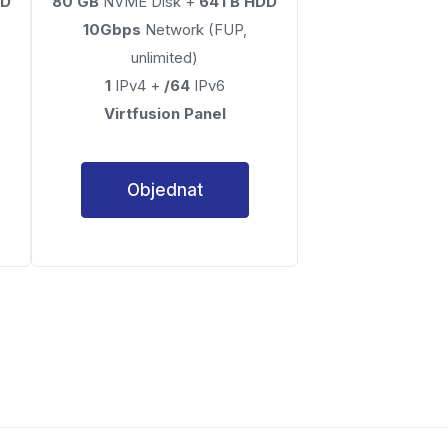
DD
80 GB
NVME Disk +
64TB HDD
10Gbps
Network (FUP,
unlimited)
1
IPv4 +
/64
IPv6
Virtfusion Panel
Objednat