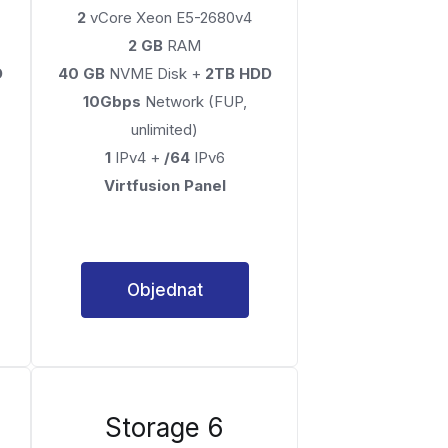
2
vCore Xeon E5-2680v4
2 GB
RAM
D
40 GB
NVME Disk +
2TB HDD
10Gbps
Network (FUP,
unlimited)
1
IPv4 +
/64
IPv6
Virtfusion Panel
Objednat
Storage 6