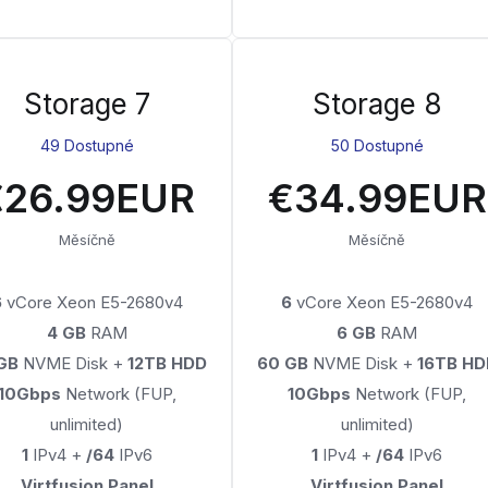
Storage 7
Storage 8
49 Dostupné
50 Dostupné
€26.99EUR
€34.99EUR
Měsíčně
Měsíčně
6
vCore Xeon E5-2680v4
6
vCore Xeon E5-2680v4
4 GB
RAM
6 GB
RAM
GB
NVME Disk +
12TB HDD
60 GB
NVME Disk +
16TB HD
10Gbps
Network (FUP,
10Gbps
Network (FUP,
unlimited)
unlimited)
1
IPv4 +
/64
IPv6
1
IPv4 +
/64
IPv6
Virtfusion Panel
Virtfusion Panel