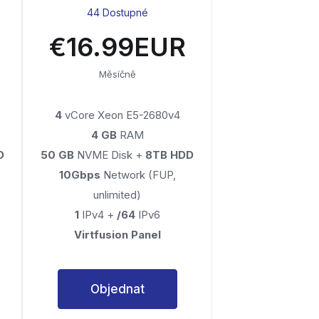
44 Dostupné
€16.99EUR
Měsíčně
4
vCore Xeon E5-2680v4
4 GB
RAM
D
50 GB
NVME Disk +
8TB HDD
10Gbps
Network (FUP,
unlimited)
1
IPv4 +
/64
IPv6
Virtfusion Panel
Objednat