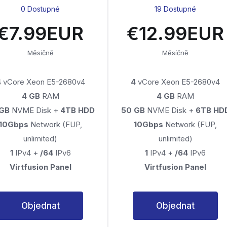
0 Dostupné
19 Dostupné
€7.99EUR
€12.99EUR
Měsíčně
Měsíčně
4
vCore Xeon E5-2680v4
4
vCore Xeon E5-2680v4
4 GB
RAM
4 GB
RAM
 GB
NVME Disk +
4TB HDD
50 GB
NVME Disk +
6TB HD
10Gbps
Network (FUP,
10Gbps
Network (FUP,
unlimited)
unlimited)
1
IPv4 +
/64
IPv6
1
IPv4 +
/64
IPv6
Virtfusion Panel
Virtfusion Panel
Objednat
Objednat