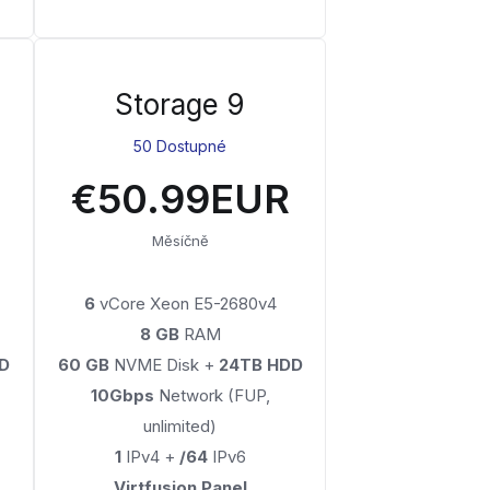
Storage 9
50 Dostupné
€50.99EUR
Měsíčně
6
vCore Xeon E5-2680v4
8 GB
RAM
D
60 GB
NVME Disk +
24TB HDD
10Gbps
Network (FUP,
unlimited)
1
IPv4 +
/64
IPv6
Virtfusion Panel