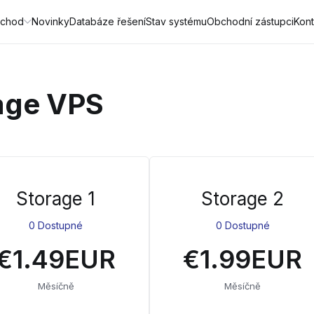
chod
Novinky
Databáze řešení
Stav systému
Obchodní zástupci
Kont
age VPS
Storage 1
Storage 2
0 Dostupné
0 Dostupné
€1.49EUR
€1.99EUR
Měsíčně
Měsíčně