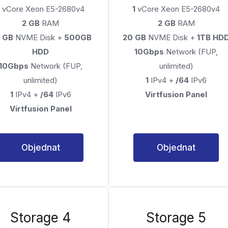
vCore Xeon E5-2680v4
1
vCore Xeon E5-2680v4
2 GB
RAM
2 GB
RAM
 GB
NVME Disk +
500GB
20 GB
NVME Disk +
1TB HD
HDD
10Gbps
Network (FUP,
10Gbps
Network (FUP,
unlimited)
unlimited)
1
IPv4 +
/64
IPv6
1
IPv4 +
/64
IPv6
Virtfusion Panel
Virtfusion Panel
Objednat
Objednat
Storage 4
Storage 5