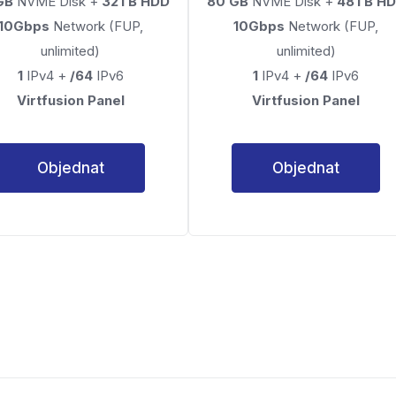
GB
NVME Disk +
32TB HDD
80 GB
NVME Disk +
48TB H
10Gbps
Network (FUP,
10Gbps
Network (FUP,
unlimited)
unlimited)
1
IPv4 +
/64
IPv6
1
IPv4 +
/64
IPv6
Virtfusion Panel
Virtfusion Panel
Objednat
Objednat