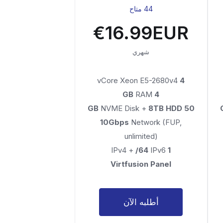
44 متاح
€16.99EUR
شهري
vCore Xeon E5-2680v4
4
RAM
4 GB
NVME Disk +
8TB HDD
50 GB
10Gbps
Network (FUP,
unlimited)
/64
IPv6
IPv4 +
1
Virtfusion Panel
أطلبه الآن