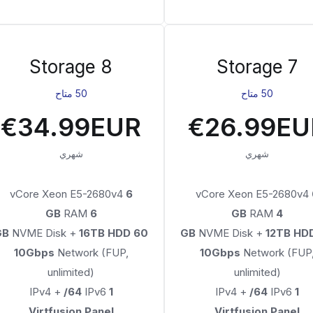
Storage 8
Storage 7
50 متاح
50 متاح
€34.99EUR
€26.99EU
شهري
شهري
vCore Xeon E5-2680v4
6
vCore Xeon E5-2680v4
RAM
6 GB
RAM
4 GB
NVME Disk +
16TB HDD
60 GB
NVME Disk +
12TB HD
10Gbps
Network (FUP,
10Gbps
Network (FUP
unlimited)
unlimited)
/64
IPv6
IPv4 +
1
/64
IPv6
IPv4 +
1
Virtfusion Panel
Virtfusion Panel