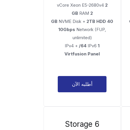
vCore Xeon E5-2680v4
2
RAM
2 GB
NVME Disk +
2TB HDD
40 GB
10Gbps
Network (FUP,
unlimited)
/64
IPv6
IPv4 +
1
Virtfusion Panel
أطلبه الآن
Storage 6