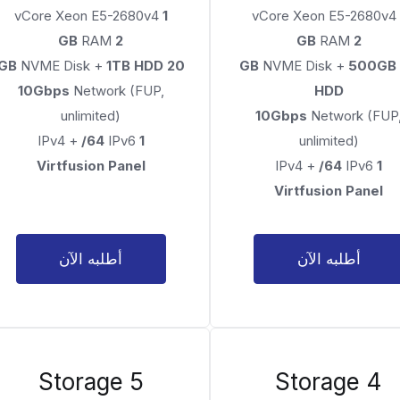
vCore Xeon E5-2680v4
1
vCore Xeon E5-2680
RAM
2 GB
RAM
2 GB
NVME Disk +
1TB HDD
20 GB
NVME Disk +
500GB
10Gbps
Network (FUP,
HDD
unlimited)
10Gbps
Network (FUP
/64
IPv6
IPv4 +
1
unlimited)
Virtfusion Panel
/64
IPv6
IPv4 +
1
Virtfusion Panel
أطلبه الآن
أطلبه الآن
Storage 5
Storage 4