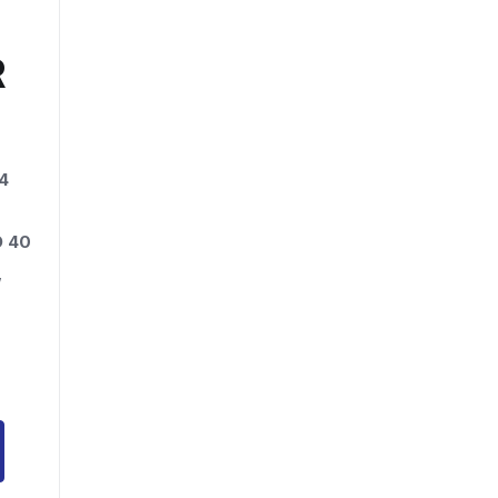
R
4
D
40 GB
,