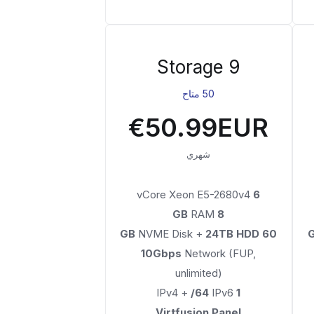
Storage 9
50 متاح
€50.99EUR
شهري
vCore Xeon E5-2680v4
6
RAM
8 GB
NVME Disk +
24TB HDD
60 GB
10Gbps
Network (FUP,
unlimited)
/64
IPv6
IPv4 +
1
Virtfusion Panel