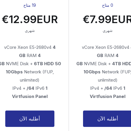
0 متاح
19 متاح
€12.99EUR
€7.99EU
شهري
شهري
vCore Xeon E5-2680v4
4
vCore Xeon E5-2680v4
RAM
4 GB
RAM
4 GB
NVME Disk +
6TB HDD
50 GB
NVME Disk +
4TB HD
10Gbps
Network (FUP,
10Gbps
Network (FUP
unlimited)
unlimited)
/64
IPv6
IPv4 +
1
/64
IPv6
IPv4 +
1
Virtfusion Panel
Virtfusion Panel
أطلبه الآن
أطلبه الآن