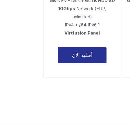
NVME Disk +
64TB HDD
80 GB
10Gbps
Network (FUP,
unlimited)
/64
IPv6
IPv4 +
1
Virtfusion Panel
أطلبه الآن