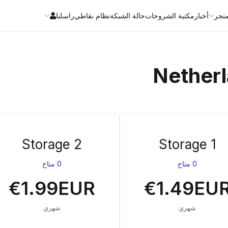
متجر
أخبار
مكتبة الشروحات
حالة الشبكة
نظام نقاطي
راسلنا
Nether
Storage 2
Storage 1
0 متاح
0 متاح
€1.99EUR
€1.49EU
شهري
شهري