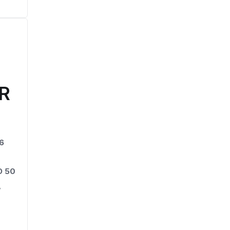
R
6
D
50 GB
,