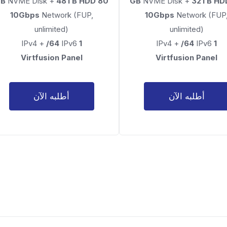
NVME Disk +
48TB HDD
80 GB
NVME Disk +
32TB HD
10Gbps
Network (FUP,
10Gbps
Network (FUP
unlimited)
unlimited)
/64
IPv6
IPv4 +
1
/64
IPv6
IPv4 +
1
Virtfusion Panel
Virtfusion Panel
أطلبه الآن
أطلبه الآن