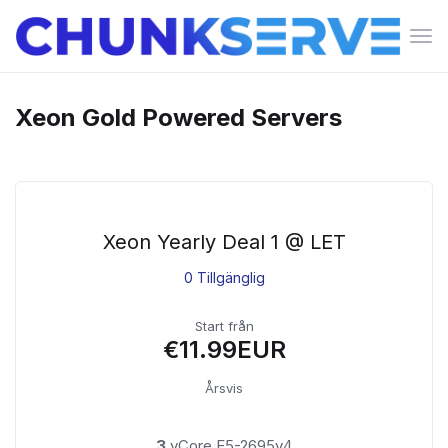
Växl
nav
Xeon Gold Powered Servers
Xeon Yearly Deal 1 @ LET
0 Tillgänglig
Start från
€11.99EUR
Årsvis
3
vCore E5-2695v4