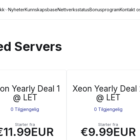
ikk
Nyheter
Kunnskapsbase
Nettverksstatus
Bonusprogram
Kontakt o
ed Servers
on Yearly Deal 1
Xeon Yearly Deal 
@ LET
@ LET
0 Tilgjengelig
0 Tilgjengelig
Starter fra
Starter fra
€11.99EUR
€9.99EUR