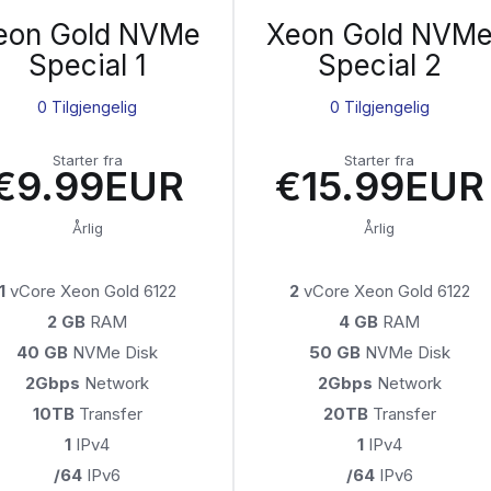
eon Gold NVMe
Xeon Gold NVM
Special 1
Special 2
0 Tilgjengelig
0 Tilgjengelig
Starter fra
Starter fra
€9.99EUR
€15.99EUR
Årlig
Årlig
1
vCore Xeon Gold 6122
2
vCore Xeon Gold 6122
2 GB
RAM
4 GB
RAM
40 GB
NVMe Disk
50 GB
NVMe Disk
2Gbps
Network
2Gbps
Network
10TB
Transfer
20TB
Transfer
1
IPv4
1
IPv4
/64
IPv6
/64
IPv6