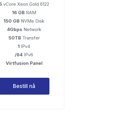
5
vCore Xeon Gold 6122
16 GB
RAM
150 GB
NVMe Disk
4Gbps
Network
50TB
Transfer
1
IPv4
/64
IPv6
Virtfusion Panel
Bestill nå