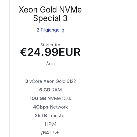
e
Xeon Gold NVMe
Special 3
2 Tilgjengelig
Starter fra
€24.99EUR
Årlig
3
vCore Xeon Gold 6122
6 GB
RAM
100 GB
NVMe Disk
4Gbps
Network
25TB
Transfer
1
IPv4
/64
IPv6