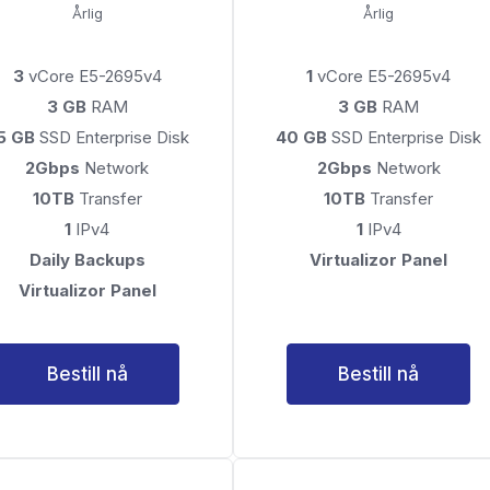
Årlig
Årlig
3
vCore E5-2695v4
1
vCore E5-2695v4
3 GB
RAM
3 GB
RAM
5 GB
SSD Enterprise Disk
40 GB
SSD Enterprise Disk
2Gbps
Network
2Gbps
Network
10TB
Transfer
10TB
Transfer
1
IPv4
1
IPv4
Daily Backups
Virtualizor Panel
Virtualizor Panel
Bestill nå
Bestill nå