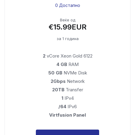
0 Достапно
Веќе од
€15.99EUR
за 1 година
2
vCore Xeon Gold 6122
4 GB
RAM
50 GB
NVMe Disk
2Gbps
Network
20TB
Transfer
1
IPv4
/64
IPv6
Virtfusion Panel