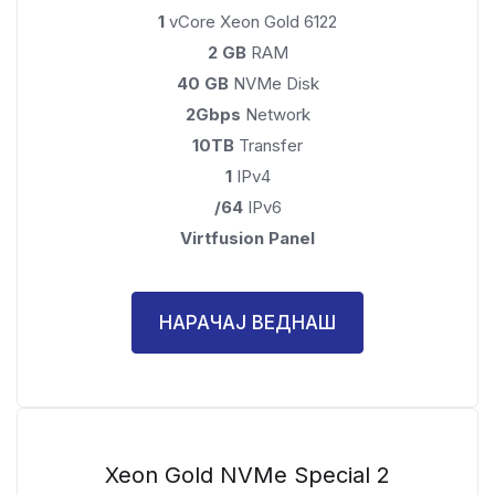
1
vCore Xeon Gold 6122
2 GB
RAM
40 GB
NVMe Disk
2Gbps
Network
10TB
Transfer
1
IPv4
/64
IPv6
Virtfusion Panel
НАРАЧАЈ ВЕДНАШ
Xeon Gold NVMe Special 2