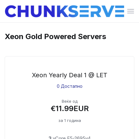
Вкл
ја
нав
Xeon Gold Powered Servers
Xeon Yearly Deal 1 @ LET
0 Достапно
Веќе од
€11.99EUR
за 1 година
3
vCore E5-2695v4