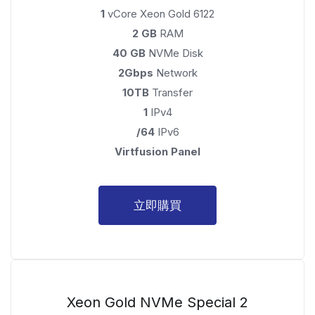
1
vCore Xeon Gold 6122
2 GB
RAM
40 GB
NVMe Disk
2Gbps
Network
10TB
Transfer
1
IPv4
/64
IPv6
Virtfusion Panel
立即購買
Xeon Gold NVMe Special 2