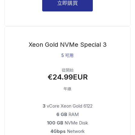
立即購買
Xeon Gold NVMe Special 3
5 可用
從開始
€24.99EUR
年繳
3
vCore Xeon Gold 6122
6 GB
RAM
100 GB
NVMe Disk
4Gbps
Network