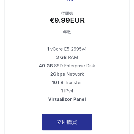
從開始
€9.99EUR
年繳
1
vCore E5-2695v4
3 GB
RAM
40 GB
SSD Enterprise Disk
2Gbps
Network
10TB
Transfer
1
IPv4
Virtualizor Panel
立即購買