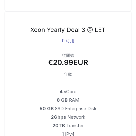
Xeon Yearly Deal 3 @ LET
0 可用
從開始
€20.99EUR
年繳
4
vCore
8 GB
RAM
50 GB
SSD Enterprise Disk
2Gbps
Network
20TB
Transfer
1
IPv4