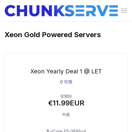
切
換
導
覽
Xeon Gold Powered Servers
Xeon Yearly Deal 1 @ LET
0 可用
從開始
€11.99EUR
年繳
3
vCore E5-2695v4