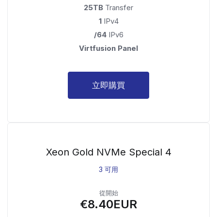
25TB
Transfer
1
IPv4
/64
IPv6
Virtfusion Panel
立即購買
Xeon Gold NVMe Special 4
3 可用
從開始
€8.40EUR