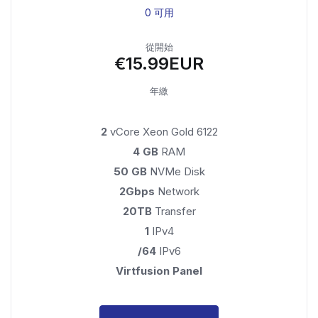
0 可用
從開始
€15.99EUR
年繳
2
vCore Xeon Gold 6122
4 GB
RAM
50 GB
NVMe Disk
2Gbps
Network
20TB
Transfer
1
IPv4
/64
IPv6
Virtfusion Panel