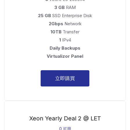
3 GB
RAM
25 GB
SSD Enterprise Disk
2Gbps
Network
10TB
Transfer
1
IPv4
Daily Backups
Virtualizor Panel
立即購買
Xeon Yearly Deal 2 @ LET
0 可用