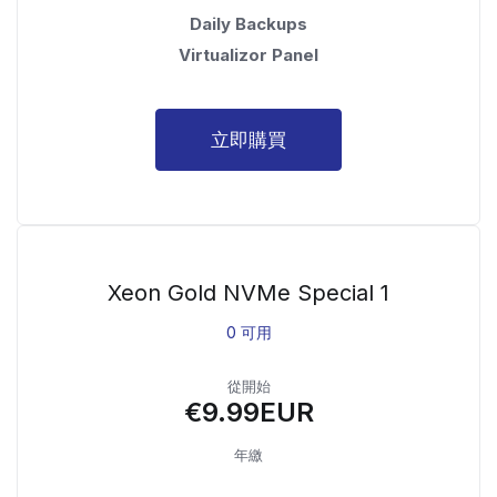
Daily Backups
Virtualizor Panel
立即購買
Xeon Gold NVMe Special 1
0 可用
從開始
€9.99EUR
年繳