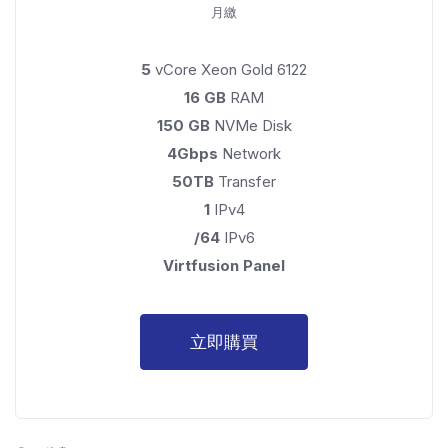
月繳
5
vCore Xeon Gold 6122
16 GB
RAM
150 GB
NVMe Disk
4Gbps
Network
50TB
Transfer
1
IPv4
/64
IPv6
Virtfusion Panel
立即購買