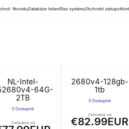
chod
Novinky
Databáze řešení
Stav systému
Obchodní zástupci
Kont
NL-Intel-
2680v4-128gb-
52680v4-64G-
1tb
2TB
0 Dostupné
0 Dostupné
Začínáme od
€82.99EUR
Začínáme od