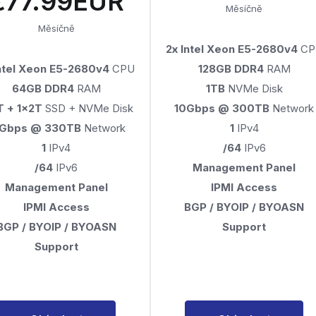
€77.99EUR
Měsíčně
Měsíčně
2x Intel Xeon E5-2680v4
CP
Intel Xeon E5-2680v4
CPU
128GB DDR4
RAM
64GB DDR4
RAM
1TB
NVMe Disk
T + 1x2T
SSD + NVMe Disk
10Gbps @ 300TB
Network
0Gbps @ 330TB
Network
1
IPv4
1
IPv4
/64
IPv6
/64
IPv6
Management Panel
Management Panel
IPMI Access
IPMI Access
BGP / BYOIP / BYOASN
BGP / BYOIP / BYOASN
Support
Support