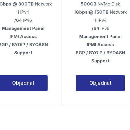
0Gbps @ 300TB
Network
500GB
NVMe Disk
1
IPv4
1Gbps @ 150TB
Network
/64
IPv6
1
IPv4
Management Panel
/64
IPv6
IPMI Access
Management Panel
BGP / BYOIP / BYOASN
IPMI Access
Support
BGP / BYOIP / BYOASN
Support
Objednat
Objednat