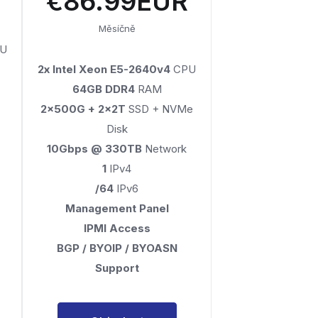
€86.99EUR
Měsíčně
U
2x Intel Xeon E5-2640v4
CPU
64GB DDR4
RAM
2x500G + 2x2T
SSD + NVMe
Disk
10Gbps @ 330TB
Network
1
IPv4
/64
IPv6
Management Panel
IPMI Access
BGP / BYOIP / BYOASN
Support