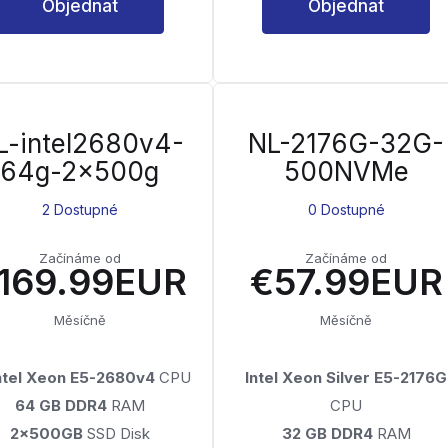
Objednat
Objednat
L-intel2680v4-
NL-2176G-32G-
64g-2x500g
500NVMe
2 Dostupné
0 Dostupné
Začínáme od
Začínáme od
169.99EUR
€57.99EUR
Měsíčně
Měsíčně
Intel Xeon E5-2680v4
CPU
Intel Xeon Silver E5-2176G
64 GB DDR4
RAM
CPU
2x500GB
SSD Disk
32 GB DDR4
RAM